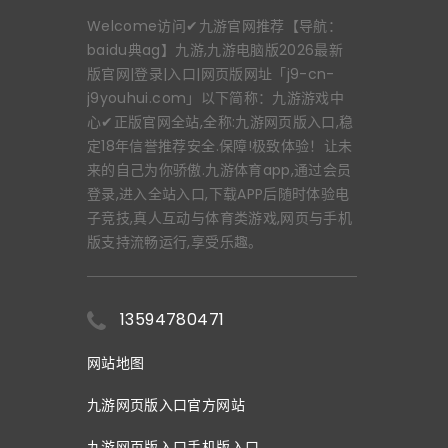
Welcome访问✔九游官网推荐【导航：
baidu典ag】九游,九游电脑版2026最新
版官网|登录|入口|网页版网址「j9-cn-
j9youhui.com」以下简称：九游游戏中
心✔正版官网全站,全称:九游网页版入口,稳
定18年信誉推荐安全.保障!极致体验！让未
来的自己为你骄傲.九游体育app,通过会员
登录,进入全站入口,下载APP后随时体验电
子竞技,真人互动与体育类游戏,网页与手机
版支持流畅运行,享受乐趣。
13594780471
网站地图
九游网页版入口官方网站
九游网页版入口手机版入口